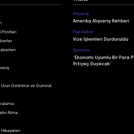
Alışveriş
Amerika Alışveriş Rehberi
m
 Postları
Flaş Haber
Vize İşlemleri Durduruldu
berler
aberleri
Ekonomi
“Ekonomi Uyumlu Bir Para P
İhtiyaç Duyacak”
veriş
e Ürün Getirtme ve Gümrük
Kiralama
Satın Alma
k Hikayeleri