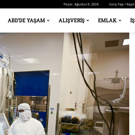
Pazar, Ağustos 9, 2026
Giriş Yap / Kayıt
ABD’DE YAŞAM
ALIŞVERIŞ
EMLAK
İ