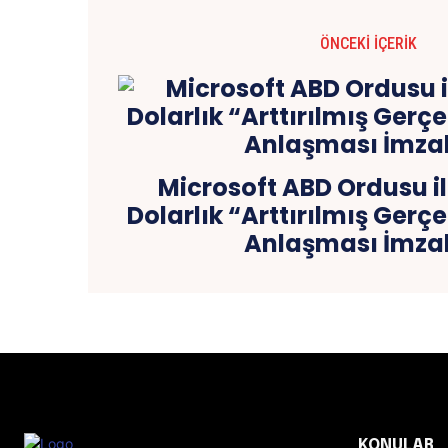
ÖNCEKI İÇERIK
Microsoft ABD Ordusu il
Dolarlık “Arttırılmış Gerç
Anlaşması İmza
KONULAR