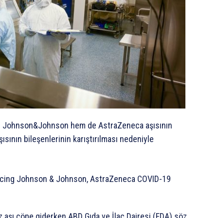
em Johnson&Johnson hem de AstraZeneca aşısının
sının bileşenlerinin karıştırılması nedeniyle
 aşı çöpe giderken ABD Gıda ve İlaç Dairesi (FDA) söz