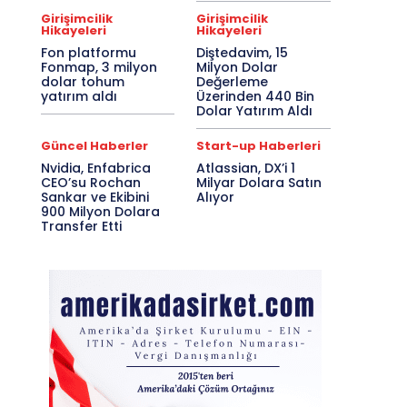
Girişimcilik
Girişimcilik
Hikayeleri
Hikayeleri
Fon platformu
Diştedavim, 15
Fonmap, 3 milyon
Milyon Dolar
dolar tohum
Değerleme
yatırım aldı
Üzerinden 440 Bin
Dolar Yatırım Aldı
Güncel Haberler
Start-up Haberleri
Nvidia, Enfabrica
Atlassian, DX’i 1
CEO’su Rochan
Milyar Dolara Satın
Sankar ve Ekibini
Alıyor
900 Milyon Dolara
Transfer Etti