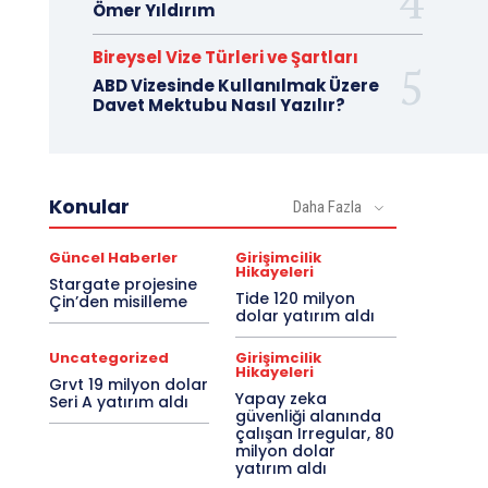
Ömer Yıldırım
Bireysel Vize Türleri ve Şartları
ABD Vizesinde Kullanılmak Üzere
Davet Mektubu Nasıl Yazılır?
Konular
Daha Fazla
Güncel Haberler
Girişimcilik
Hikayeleri
Stargate projesine
Tide 120 milyon
Çin’den misilleme
dolar yatırım aldı
Uncategorized
Girişimcilik
Hikayeleri
Grvt 19 milyon dolar
Yapay zeka
Seri A yatırım aldı
güvenliği alanında
çalışan Irregular, 80
milyon dolar
yatırım aldı