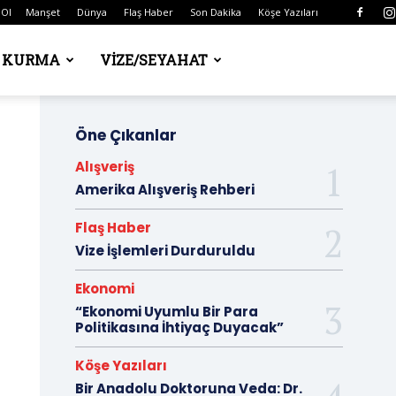
 Ol
Manşet
Dünya
Flaş Haber
Son Dakika
Köşe Yazıları
Ş KURMA
VIZE/SEYAHAT
Öne Çıkanlar
Alışveriş
Amerika Alışveriş Rehberi
Flaş Haber
Vize İşlemleri Durduruldu
Ekonomi
“Ekonomi Uyumlu Bir Para
Politikasına İhtiyaç Duyacak”
Köşe Yazıları
Bir Anadolu Doktoruna Veda: Dr.