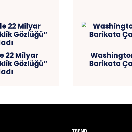
e 22 Milyar
Washingto
eklik Gözlüğü”
Barikata Ç
ladı
TREND