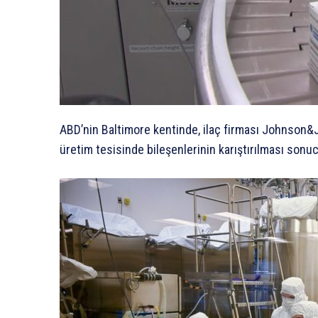
ABD’nin Baltimore kentinde, ilaç firması Johnson&J
üretim tesisinde bileşenlerinin karıştırılması sonuc