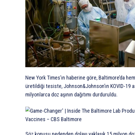
New York Times’ın haberine göre, Baltimore’da h
üretildiği tesiste, Johnson&Johnson’ın KOVID-19 aşı
milyonlarca doz aşının dağıtımı durduruldu.
Söz konusu nedenden dolayı yaklaşık 15 milyon doz