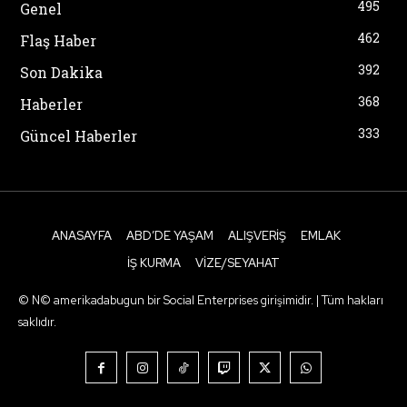
495
Genel
462
Flaş Haber
392
Son Dakika
368
Haberler
333
Güncel Haberler
ANASAYFA
ABD’DE YAŞAM
ALIŞVERIŞ
EMLAK
İŞ KURMA
VIZE/SEYAHAT
© N© amerikadabugun bir Social Enterprises girişimidir. | Tüm hakları
saklıdır.