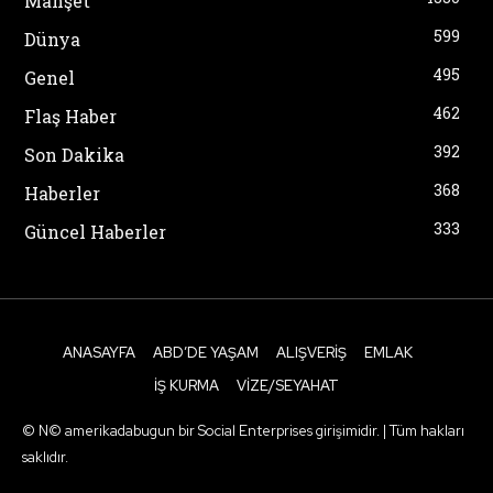
Manşet
599
Dünya
495
Genel
462
Flaş Haber
392
Son Dakika
368
Haberler
333
Güncel Haberler
ANASAYFA
ABD’DE YAŞAM
ALIŞVERIŞ
EMLAK
İŞ KURMA
VIZE/SEYAHAT
© N© amerikadabugun bir Social Enterprises girişimidir. | Tüm hakları
saklıdır.