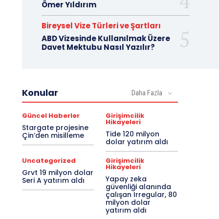
Ömer Yıldırım
Bireysel Vize Türleri ve Şartları
ABD Vizesinde Kullanılmak Üzere
Davet Mektubu Nasıl Yazılır?
Konular
Daha Fazla
Güncel Haberler
Girişimcilik
Hikayeleri
Stargate projesine
Tide 120 milyon
Çin’den misilleme
dolar yatırım aldı
Uncategorized
Girişimcilik
Hikayeleri
Grvt 19 milyon dolar
Yapay zeka
Seri A yatırım aldı
güvenliği alanında
çalışan Irregular, 80
milyon dolar
yatırım aldı