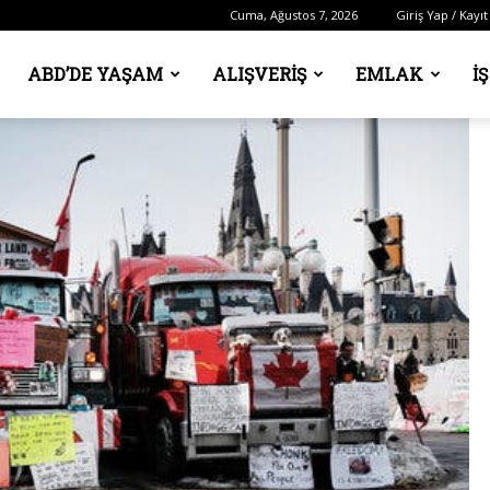
Cuma, Ağustos 7, 2026
Giriş Yap / Kayıt
ABD’DE YAŞAM
ALIŞVERIŞ
EMLAK
İ