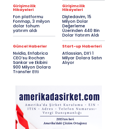
Girişimcilik
Girişimcilik
Hikayeleri
Hikayeleri
Fon platformu
Diştedavim, 15
Fonmap, 3 milyon
Milyon Dolar
dolar tohum
Değerleme
yatırım aldı
Üzerinden 440 Bin
Dolar Yatırım Aldı
Güncel Haberler
Start-up Haberleri
Nvidia, Enfabrica
Atlassian, DX’i 1
CEO’su Rochan
Milyar Dolara Satın
Sankar ve Ekibini
Alıyor
900 Milyon Dolara
Transfer Etti