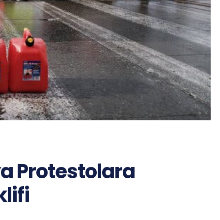
 Protestolara
ifi