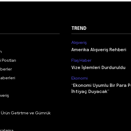
TREND
Alışveriş
Amerika Alışveriş Rehberi
m
 Postları
Flaş Haber
Vize İşlemleri Durduruldu
berler
aberleri
Ekonomi
“Ekonomi Uyumlu Bir Para P
İhtiyaç Duyacak”
veriş
e Ürün Getirtme ve Gümrük
Kiralama