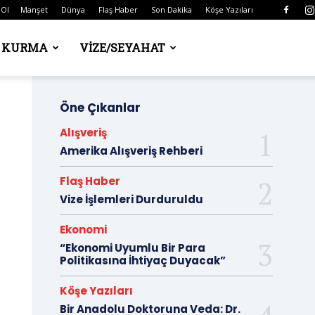
 Ol
Manşet
Dünya
Flaş Haber
Son Dakika
Köşe Yazıları
Ş KURMA
VIZE/SEYAHAT
Öne Çıkanlar
Alışveriş
Amerika Alışveriş Rehberi
Flaş Haber
Vize İşlemleri Durduruldu
Ekonomi
“Ekonomi Uyumlu Bir Para
Politikasına İhtiyaç Duyacak”
Köşe Yazıları
Bir Anadolu Doktoruna Veda: Dr.