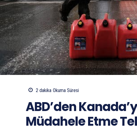
2
dakika
Okuma Süresi
ABD’den Kanada’ya
Müdahele Etme Tekl