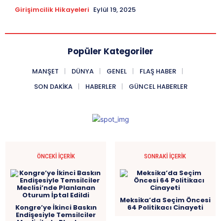
Girişimcilik Hikayeleri
Eylül 19, 2025
Popüler Kategoriler
MANŞET
DÜNYA
GENEL
FLAŞ HABER
SON DAKIKA
HABERLER
GÜNCEL HABERLER
ÖNCEKI İÇERIK
SONRAKI İÇERIK
Meksika’da Seçim Öncesi
Kongre’ye İkinci Baskın
64 Politikacı Cinayeti
Endişesiyle Temsilciler