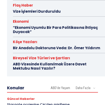
Flaş Haber
Vize İşlemleri Durduruldu
Ekonomi
“Ekonomi Uyumlu Bir Para Politikasına İhtiyaç
Duyacak”
Köşe Yazıları
Bir Anadolu Doktoruna Veda: Dr. Ömer Yıldırım
Bireysel Vize Türleri ve Şartları
ABD Vizesinde Kullanılmak Üzere Davet
Mektubu Nasıl Yazılır?
Konular
ABD'de Yaşam
Daha Fazla
Güncel Haberler
Stargate projesine Çin’den misilleme