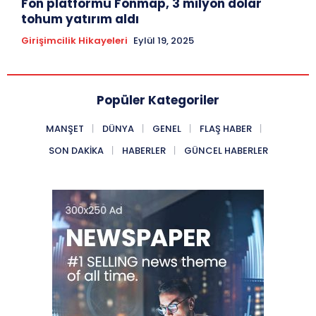
Fon platformu Fonmap, 3 milyon dolar
tohum yatırım aldı
Girişimcilik Hikayeleri
Eylül 19, 2025
Popüler Kategoriler
MANŞET
DÜNYA
GENEL
FLAŞ HABER
SON DAKIKA
HABERLER
GÜNCEL HABERLER