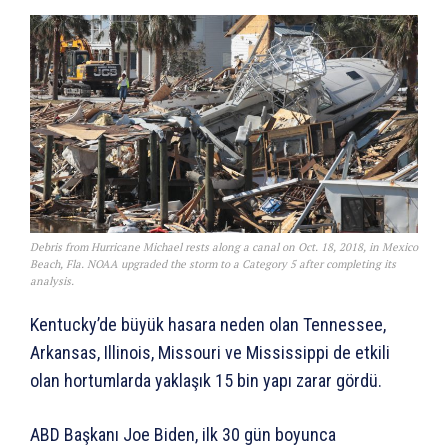
Debris from Hurricane Michael rests along a canal on Oct. 18, 2018, in Mexico
Beach, Fla. NOAA upgraded the storm to a Category 5 after completing its
analysis.
Kentucky’de büyük hasara neden olan Tennessee,
Arkansas, Illinois, Missouri ve Mississippi de etkili
olan hortumlarda yaklaşık 15 bin yapı zarar gördü.
ABD Başkanı Joe Biden, ilk 30 gün boyunca