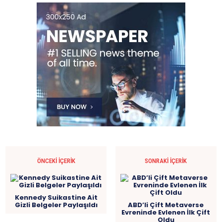
ÖNCEKI İÇERIK
SONRAKI İÇERIK
Kennedy Suikastine Ait
Gizli Belgeler Paylaşıldı
ABD’li Çift Metaverse
Evreninde Evlenen İlk Çift
Oldu