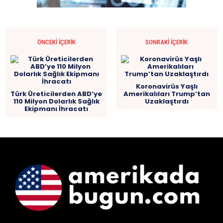
ÖNCEKI İÇERIK
SONRAKI İÇERIK
Koronavirüs Yaşlı
Türk Üreticilerden ABD’ye
Amerikalıları Trump’tan
110 Milyon Dolarlık Sağlık
Uzaklaştırdı
Ekipmanı İhracatı