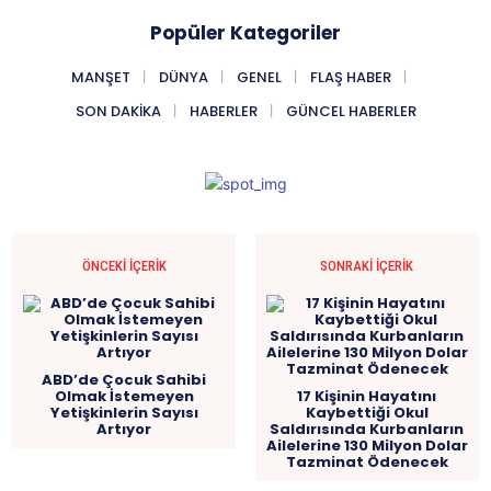
Popüler Kategoriler
MANŞET
DÜNYA
GENEL
FLAŞ HABER
SON DAKIKA
HABERLER
GÜNCEL HABERLER
ÖNCEKI İÇERIK
SONRAKI İÇERIK
ABD’de Çocuk Sahibi
Olmak İstemeyen
17 Kişinin Hayatını
Yetişkinlerin Sayısı
Kaybettiği Okul
Artıyor
Saldırısında Kurbanların
Ailelerine 130 Milyon Dolar
Tazminat Ödenecek