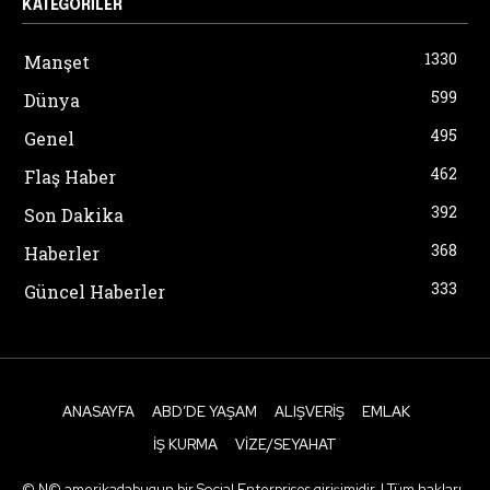
KATEGORILER
1330
Manşet
599
Dünya
495
Genel
462
Flaş Haber
392
Son Dakika
368
Haberler
333
Güncel Haberler
ANASAYFA
ABD’DE YAŞAM
ALIŞVERIŞ
EMLAK
İŞ KURMA
VIZE/SEYAHAT
© N© amerikadabugun bir Social Enterprises girişimidir. | Tüm hakları