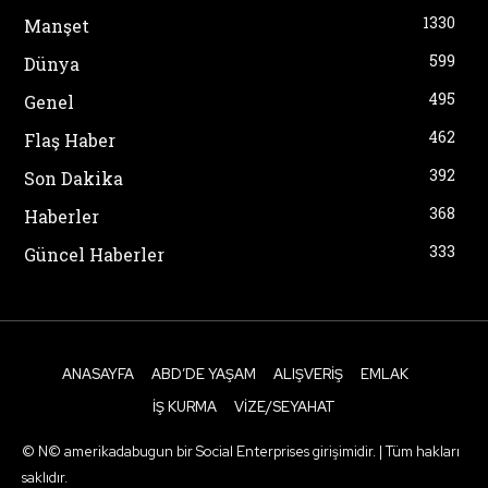
1330
Manşet
599
Dünya
495
Genel
462
Flaş Haber
392
Son Dakika
368
Haberler
333
Güncel Haberler
ANASAYFA
ABD’DE YAŞAM
ALIŞVERIŞ
EMLAK
İŞ KURMA
VIZE/SEYAHAT
© N© amerikadabugun bir Social Enterprises girişimidir. | Tüm hakları
saklıdır.