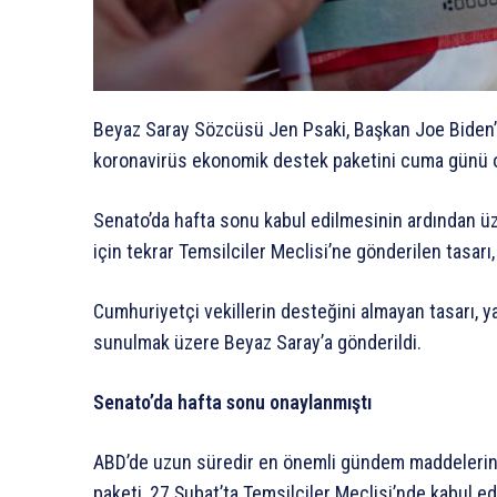
Beyaz Saray Sözcüsü Jen Psaki, Başkan Joe Biden’ı
koronavirüs ekonomik destek paketini cuma günü on
Senato’da hafta sonu kabul edilmesinin ardından ü
için tekrar Temsilciler Meclisi’ne gönderilen tasarı,
Cumhuriyetçi vekillerin desteğini almayan tasarı, 
sunulmak üzere Beyaz Saray’a gönderildi.
Senato’da hafta sonu onaylanmıştı
ABD’de uzun süredir en önemli gündem maddelerinde
paketi, 27 Şubat’ta Temsilciler Meclisi’nde kabul ed