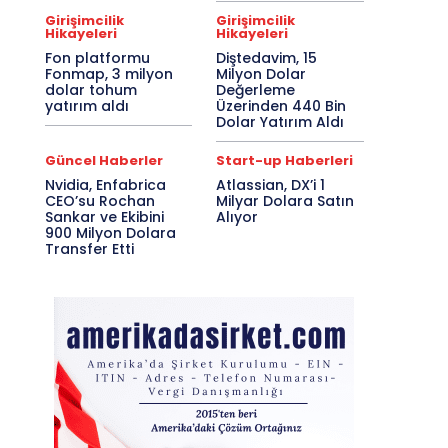
Girişimcilik
Girişimcilik
Hikayeleri
Hikayeleri
Fon platformu
Diştedavim, 15
Fonmap, 3 milyon
Milyon Dolar
dolar tohum
Değerleme
yatırım aldı
Üzerinden 440 Bin
Dolar Yatırım Aldı
Güncel Haberler
Start-up Haberleri
Nvidia, Enfabrica
Atlassian, DX’i 1
CEO’su Rochan
Milyar Dolara Satın
Sankar ve Ekibini
Alıyor
900 Milyon Dolara
Transfer Etti