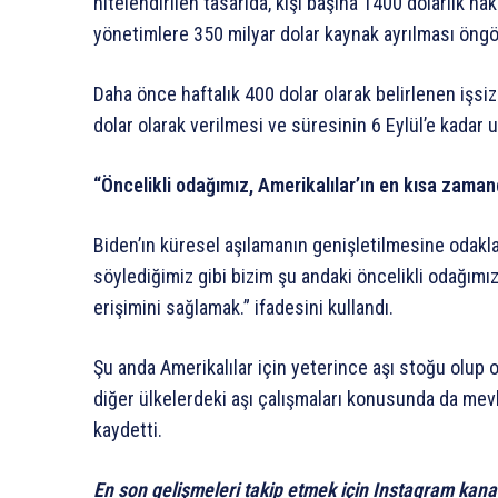
nitelendirilen tasarıda, kişi başına 1400 dolarlık nak
yönetimlere 350 milyar dolar kaynak ayrılması öng
Daha önce haftalık 400 dolar olarak belirlenen işsi
dolar olarak verilmesi ve süresinin 6 Eylül’e kadar 
“Öncelikli odağımız, Amerikalılar’ın en kısa zama
Biden’ın küresel aşılamanın genişletilmesine odakla
söylediğimiz gibi bizim şu andaki öncelikli odağım
erişimini sağlamak.” ifadesini kullandı.
Şu anda Amerikalılar için yeterince aşı stoğu olup ol
diğer ülkelerdeki aşı çalışmaları konusunda da mevk
kaydetti.
En son gelişmeleri takip etmek için Instagram kana