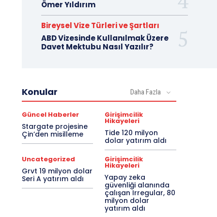
Ömer Yıldırım
Bireysel Vize Türleri ve Şartları
ABD Vizesinde Kullanılmak Üzere
Davet Mektubu Nasıl Yazılır?
Konular
Daha Fazla
Güncel Haberler
Girişimcilik
Hikayeleri
Stargate projesine
Tide 120 milyon
Çin’den misilleme
dolar yatırım aldı
Uncategorized
Girişimcilik
Hikayeleri
Grvt 19 milyon dolar
Yapay zeka
Seri A yatırım aldı
güvenliği alanında
çalışan Irregular, 80
milyon dolar
yatırım aldı