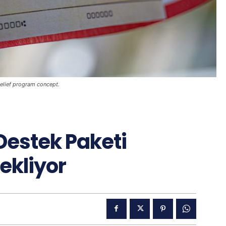
elief program concept.
 Destek Paketi
ekliyor