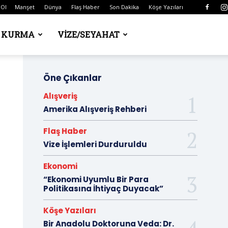
 Ol
Manşet
Dünya
Flaş Haber
Son Dakika
Köşe Yazıları
Ş KURMA
VIZE/SEYAHAT
Öne Çıkanlar
Alışveriş
Amerika Alışveriş Rehberi
Flaş Haber
Vize İşlemleri Durduruldu
Ekonomi
“Ekonomi Uyumlu Bir Para
Politikasına İhtiyaç Duyacak”
Köşe Yazıları
Bir Anadolu Doktoruna Veda: Dr.