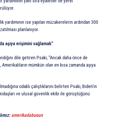
it yardımının yanı sıra eyaletler ile yerel
örülüyor.
zlik yardımının ise yapılan müzakerelerin ardından 300
uzatılması planlanıyor.
nda aşıya erişimini sağlamak”
ndığını dile getiren Psaki, “Ancak daha önce de
ız, Amerikalıların mümkün olan en kısa zamanda aşıya
madığına odaklı çalıştıklarını belirten Psaki, Biden’ın
idaşları ve ulusal güvenlik ekibi ile görüştüğünü
lımız:
amerikadabugun