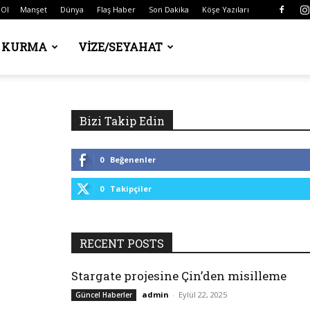
 Ol
Manşet
Dünya
Flaş Haber
Son Dakika
Köşe Yazıları
Ş KURMA
VIZE/SEYAHAT
Bizi Takip Edin
0
Beğenenler
0
Takipçiler
RECENT POSTS
Stargate projesine Çin’den misilleme
admin
-
Eylül 22, 2025
Güncel Haberler