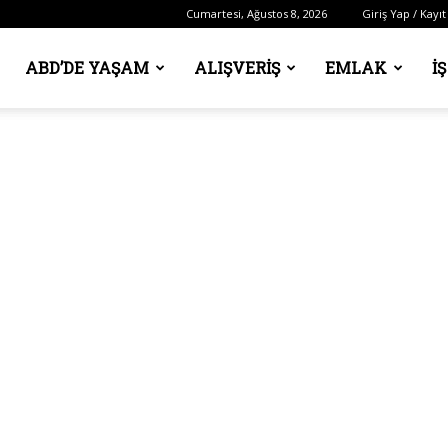
Cumartesi, Ağustos 8, 2026
Giriş Yap / Kayıt
ABD’DE YAŞAM
ALIŞVERIŞ
EMLAK
İ