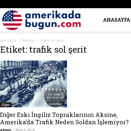
Amerika’da
ANASAYFA
Ana Sayfa
Etiketler
Trafik sol şerit
Bugün
Etiket: trafik sol şerit
Diğer
Diğer Eski İngiliz Topraklarının Aksine,
Amerika’da Trafik Neden Soldan İşlemiyor?
admin
-
Ekim 2, 2016