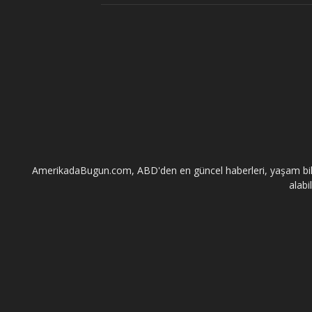
AmerikadaBugun.com, ABD'den en güncel haberleri, yaşam bilgileri
alabi