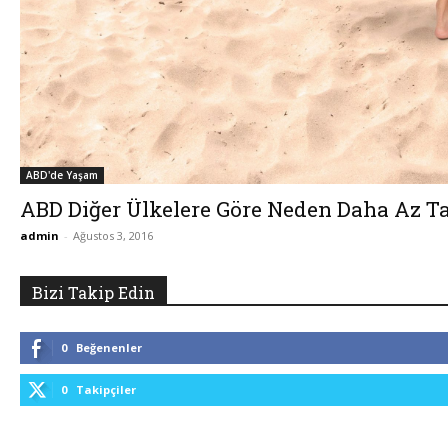
ABD'de Yaşam
ABD Diğer Ülkelere Göre Neden Daha Az Ta
admin
-
Ağustos 3, 2016
Bizi Takip Edin
0
Beğenenler
0
Takipçiler