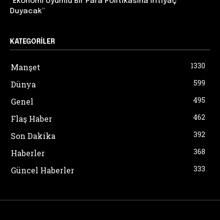
“Ekonomi Uyumlu Bir Para Politikasına İhtiyaç
Duyacak”
KATEGORILER
1330
Manşet
599
Dünya
495
Genel
462
Flaş Haber
392
Son Dakika
368
Haberler
333
Güncel Haberler