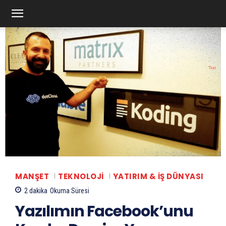
MANŞET
TEKNOLOJI
YATIRIM & İŞ DÜNYASI
2
dakika
Okuma Süresi
Yazılımın Facebook’unu