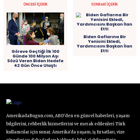
ÖNCEKI İÇERIK
SONRAKI İÇERIK
Biden Gaflarına Bir
Yenisini Ekledi,
Yardımcısını Başkan İlan
Etti
Göreve Geçtiği İlk 100
Günde 100 Milyon Aşı
Sözü Veren Biden Hedefe
42 Gün Önce Ulaştı
AmerikadaBugun.com, ABD'den en güncel haberleri, yaşam
bilgilerini, rehberlik hizmetlerini ve merak edilenleri Türk
kullanıcılar için sunar. Amerika'da yaşam, iş fırsatları, vize