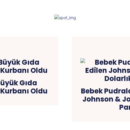
Büyük Gıda
ı Kurbanı Oldu
Bebek Pudrala
Johnson & Joh
Par