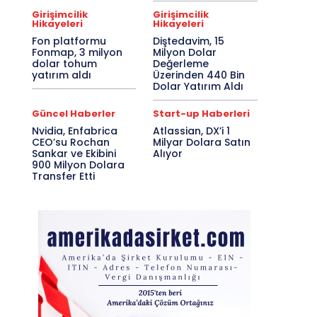
Girişimcilik
Girişimcilik
Hikayeleri
Hikayeleri
Fon platformu
Diştedavim, 15
Fonmap, 3 milyon
Milyon Dolar
dolar tohum
Değerleme
yatırım aldı
Üzerinden 440 Bin
Dolar Yatırım Aldı
Güncel Haberler
Start-up Haberleri
Nvidia, Enfabrica
Atlassian, DX’i 1
CEO’su Rochan
Milyar Dolara Satın
Sankar ve Ekibini
Alıyor
900 Milyon Dolara
Transfer Etti