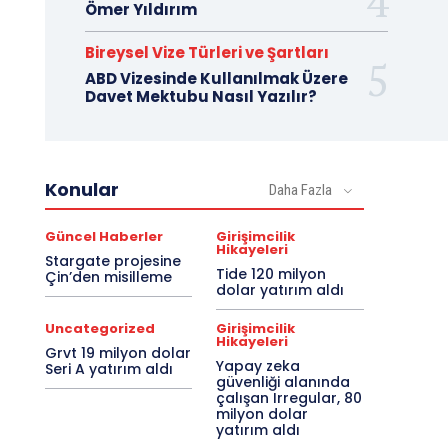
Ömer Yıldırım
Bireysel Vize Türleri ve Şartları
ABD Vizesinde Kullanılmak Üzere
Davet Mektubu Nasıl Yazılır?
Konular
Daha Fazla
Güncel Haberler
Girişimcilik
Hikayeleri
Stargate projesine
Tide 120 milyon
Çin’den misilleme
dolar yatırım aldı
Uncategorized
Girişimcilik
Hikayeleri
Grvt 19 milyon dolar
Yapay zeka
Seri A yatırım aldı
güvenliği alanında
çalışan Irregular, 80
milyon dolar
yatırım aldı