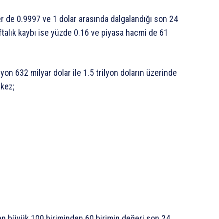
r de 0.9997 ve 1 dolar arasında dalgalandığı son 24
aftalık kaybı ise yüzde 0.16 ve piyasa hacmi de 61
on 632 milyar dolar ile 1.5 trilyon doların üzerinde
 kez;
n en büyük 100 biriminden 60 birimin değeri son 24