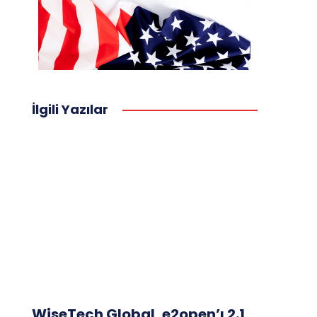
İlgili Yazılar
WiseTech Global, e2open’ı 2.1