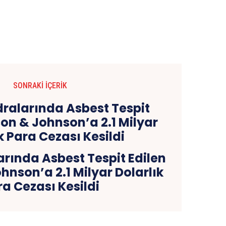
SONRAKI İÇERIK
rında Asbest Tespit Edilen
nson’a 2.1 Milyar Dolarlık
a Cezası Kesildi