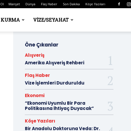
 Ol
Manşet
Dünya
Flaş Haber
Son Dakika
Köşe Yazıları
Ş KURMA
VIZE/SEYAHAT
Öne Çıkanlar
Alışveriş
Amerika Alışveriş Rehberi
Flaş Haber
Vize İşlemleri Durduruldu
Ekonomi
“Ekonomi Uyumlu Bir Para
Politikasına İhtiyaç Duyacak”
Köşe Yazıları
Bir Anadolu Doktoruna Veda: Dr.