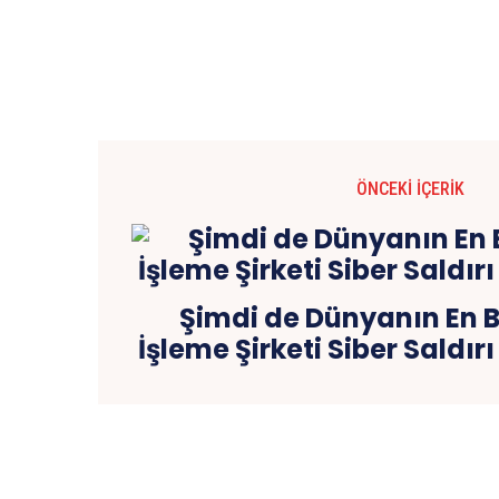
ÖNCEKI İÇERIK
Şimdi de Dünyanın En 
İşleme Şirketi Siber Saldır