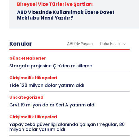
Bireysel Vize Türleri ve Şartları
ABD Vizesinde Kullanılmak Üzere Davet
Mektubu Nasıl Yazılır?
Konular
ABD'de Yaşam
Daha Fazla
Güncel Haberler
Stargate projesine Çin’den misilleme
Girişimcilik Hikayeleri
Tide 120 milyon dolar yatırım aldı
Uncategorized
Grvt 19 milyon dolar Seri A yatırım aldı
Girişimcilik Hikayeleri
Yapay zeka güvenliği alanında çalışan Irregular, 80
milyon dolar yatırım aldı