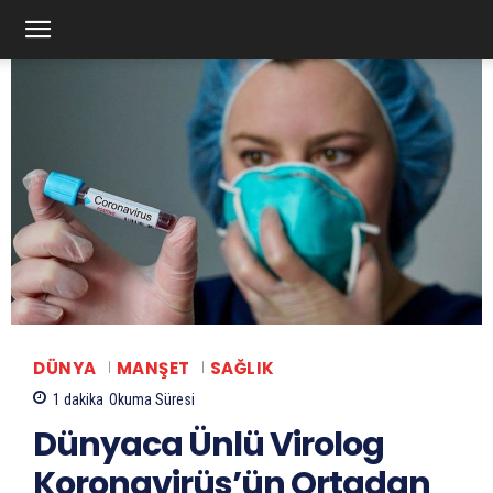
DÜNYA
MANŞET
SAĞLIK
1
dakika
Okuma Süresi
Dünyaca Ünlü Virolog
Koronavirüs’ün Ortadan