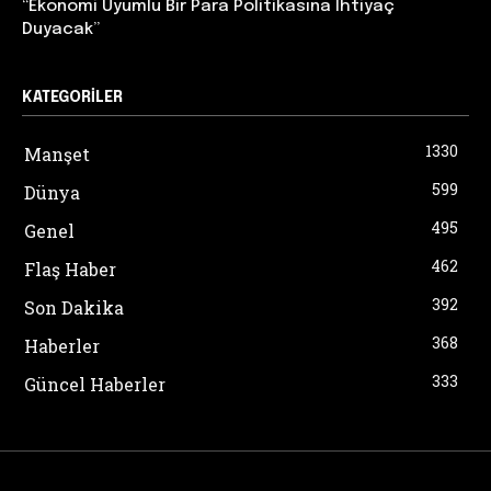
“Ekonomi Uyumlu Bir Para Politikasına İhtiyaç
Duyacak”
KATEGORILER
1330
Manşet
599
Dünya
495
Genel
462
Flaş Haber
392
Son Dakika
368
Haberler
333
Güncel Haberler