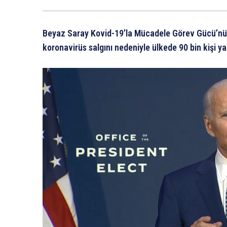
Beyaz Saray Kovid-19’la Mücadele Görev Gücü’nün
koronavirüs salgını nedeniyle ülkede 90 bin kişi yaş