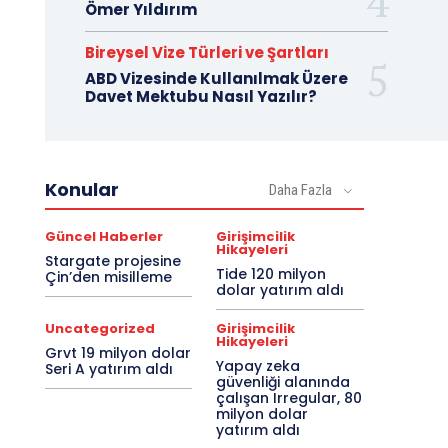
Ömer Yıldırım
Bireysel Vize Türleri ve Şartları
ABD Vizesinde Kullanılmak Üzere
Davet Mektubu Nasıl Yazılır?
Konular
Daha Fazla
Güncel Haberler
Girişimcilik
Hikayeleri
Stargate projesine
Tide 120 milyon
Çin’den misilleme
dolar yatırım aldı
Uncategorized
Girişimcilik
Hikayeleri
Grvt 19 milyon dolar
Yapay zeka
Seri A yatırım aldı
güvenliği alanında
çalışan Irregular, 80
milyon dolar
yatırım aldı