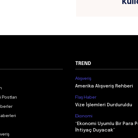
Kull
TREND
Alışveriş
Amerika Alışveriş Rehberi
m
 Postları
Flaş Haber
Vize İşlemleri Durduruldu
berler
aberleri
Ekonomi
“Ekonomi Uyumlu Bir Para P
İhtiyaç Duyacak”
veriş