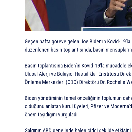
Geçen hafta göreve gelen Joe Biden’ın Kovid-19’la 
düzenlenen basın toplantısında, basın mensuplarının
Basın toplantısına Biden’ın Kovid-19’la mücadele ek
Ulusal Alerji ve Bulaşıcı Hastalıklar Enstitüsü Dire
Önleme Merkezleri (CDC) Direktörü Dr. Rochelle Wale
Biden yönetiminin temel önceliğinin toplumun daha 
olduğunu anlatan kurul üyeleri, Pfizer ve Moderna’d
önem taşıdığını vurguladı.
Salgının ABD genelinde halen ciddi şekilde etkisini 