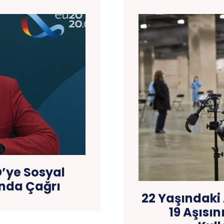
D’ye Sosyal
ında Çağrı
22 Yaşındaki
19 Aşısı