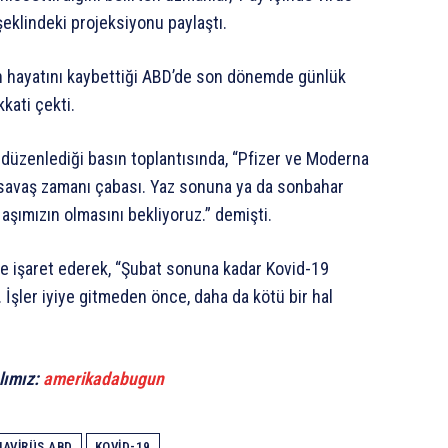
eklindeki projeksiyonu paylaştı.
n hayatını kaybettiği ABD’de son dönemde günlük
kati çekti.
düzenlediği basın toplantısında, “Pfizer ve Moderna
r savaş zamanı çabası. Yaz sonuna ya da sonbahar
aşımızın olmasını bekliyoruz.” demişti.
 de işaret ederek, “Şubat sonuna kadar Kovid-19
. İşler iyiye gitmeden önce, daha da kötü bir hal
lımız:
amerikadabugun
AVIRÜS ABD
KOVID-19