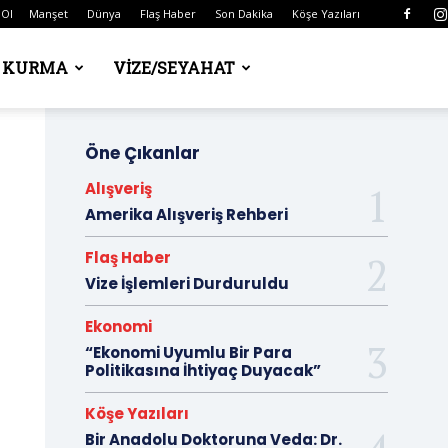
 Ol
Manşet
Dünya
Flaş Haber
Son Dakika
Köşe Yazıları
Ş KURMA
VIZE/SEYAHAT
Öne Çıkanlar
Alışveriş
Amerika Alışveriş Rehberi
Flaş Haber
Vize İşlemleri Durduruldu
Ekonomi
“Ekonomi Uyumlu Bir Para
Politikasına İhtiyaç Duyacak”
Köşe Yazıları
Bir Anadolu Doktoruna Veda: Dr.