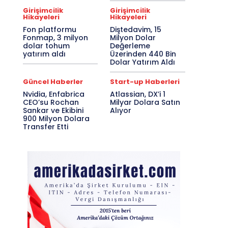
Girişimcilik
Girişimcilik
Hikayeleri
Hikayeleri
Fon platformu
Diştedavim, 15
Fonmap, 3 milyon
Milyon Dolar
dolar tohum
Değerleme
yatırım aldı
Üzerinden 440 Bin
Dolar Yatırım Aldı
Güncel Haberler
Start-up Haberleri
Nvidia, Enfabrica
Atlassian, DX’i 1
CEO’su Rochan
Milyar Dolara Satın
Sankar ve Ekibini
Alıyor
900 Milyon Dolara
Transfer Etti