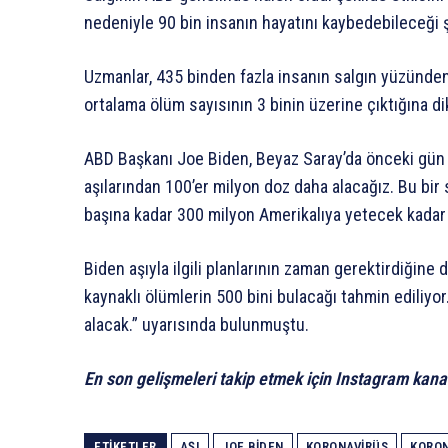
nedeniyle 90 bin insanın hayatını kaybedebileceği ş
Uzmanlar, 435 binden fazla insanın salgın yüzünde
ortalama ölüm sayısının 3 binin üzerine çıktığına dik
ABD Başkanı Joe Biden, Beyaz Saray’da önceki gün 
aşılarından 100’er milyon doz daha alacağız. Bu bi
başına kadar 300 milyon Amerikalıya yetecek kadar 
Biden aşıyla ilgili planlarının zaman gerektirdiğine
kaynaklı ölümlerin 500 bini bulacağı tahmin ediliyor
alacak.” uyarısında bulunmuştu.
En son gelişmeleri takip etmek için Instagram kana
ETIKETLER
AŞI
JOE BIDEN
KORONAVIRÜS
KORON