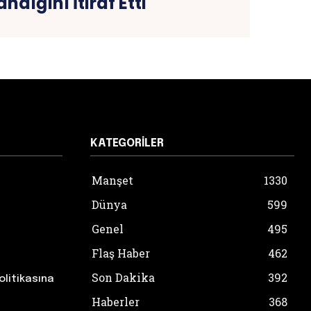
andığını İtiraf Etti
KATEGORILER
Manşet
1330
Dünya
599
Genel
495
Flaş Haber
462
Son Dakika
392
olitikasına
Haberler
368