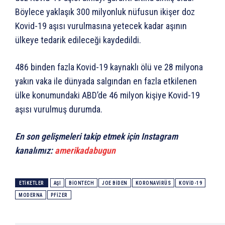
Böylece yaklaşık 300 milyonluk nüfusun ikişer doz
Kovid-19 aşısı vurulmasına yetecek kadar aşının
ülkeye tedarik edileceği kaydedildi.
486 binden fazla Kovid-19 kaynaklı ölü ve 28 milyona
yakın vaka ile dünyada salgından en fazla etkilenen
ülke konumundaki ABD’de 46 milyon kişiye Kovid-19
aşısı vurulmuş durumda.
En son gelişmeleri takip etmek için Instagram
kanalımız:
amerikadabugun
ETIKETLER
AŞI
BIONTECH
JOE BIDEN
KORONAVIRÜS
KOVID-19
MODERNA
PFIZER