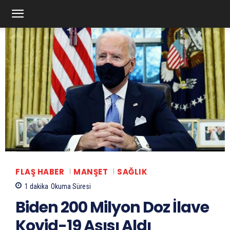
FLAŞ HABER
MANŞET
SAĞLIK
1
dakika
Okuma Süresi
Biden 200 Milyon Doz İlave
Kovid-19 Aşısı Aldı