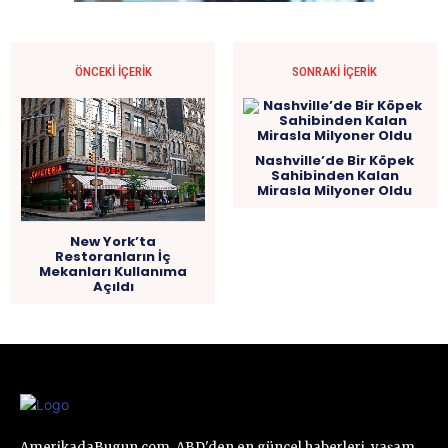
ÖNCEKI İÇERIK
SONRAKI İÇERIK
Nashville’de Bir Köpek
Sahibinden Kalan
Mirasla Milyoner Oldu
New York’ta
Restoranların İç
Mekanları Kullanıma
Açıldı
AmerikadaBugun.com, ABD'den en güncel haberleri, yaşam