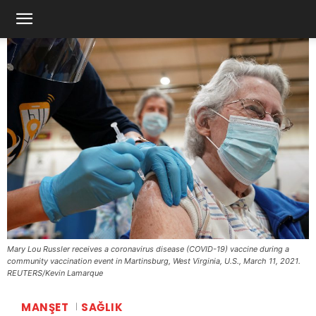
Mary Lou Russler receives a coronavirus disease (COVID-19) vaccine during a
community vaccination event in Martinsburg, West Virginia, U.S., March 11, 2021.
REUTERS/Kevin Lamarque
MANŞET
SAĞLIK