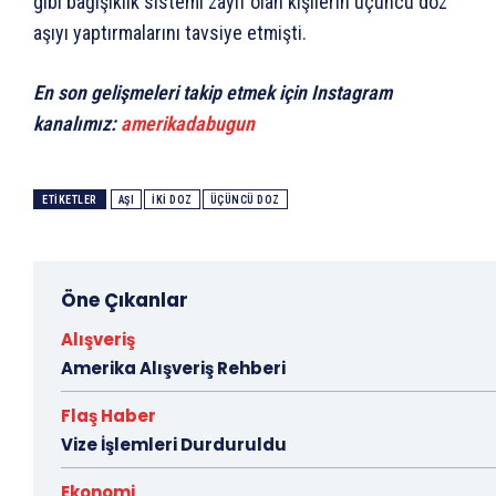
gibi bağışıklık sistemi zayıf olan kişilerin üçüncü doz
aşıyı yaptırmalarını tavsiye etmişti. ​​​​​​​
En son gelişmeleri takip etmek için Instagram
kanalımız:
amerikadabugun
ETIKETLER
AŞI
IKI DOZ
ÜÇÜNCÜ DOZ
Öne Çıkanlar
Alışveriş
Amerika Alışveriş Rehberi
Flaş Haber
Vize İşlemleri Durduruldu
Ekonomi