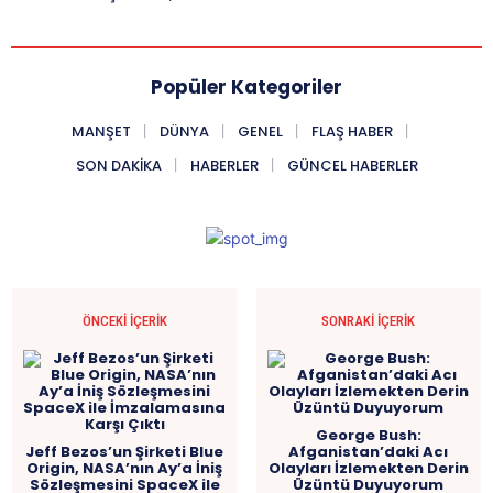
Popüler Kategoriler
MANŞET
DÜNYA
GENEL
FLAŞ HABER
SON DAKIKA
HABERLER
GÜNCEL HABERLER
ÖNCEKI İÇERIK
SONRAKI İÇERIK
George Bush:
Jeff Bezos’un Şirketi Blue
Afganistan’daki Acı
Origin, NASA’nın Ay’a İniş
Olayları İzlemekten Derin
Sözleşmesini SpaceX ile
Üzüntü Duyuyorum