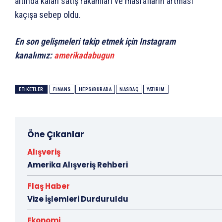
altında kalan satış rakamları ve masrafların artması
kaçışa sebep oldu.
En son gelişmeleri takip etmek için Instagram
kanalımız:
amerikadabugun
ETIKETLER
FINANS
HEPSIBURADA
NASDAQ
YATIRIM
Öne Çıkanlar
Alışveriş
Amerika Alışveriş Rehberi
Flaş Haber
Vize İşlemleri Durduruldu
Ekonomi