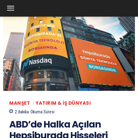
MANŞET
YATIRIM & İŞ DÜNYASI
2
dakika
Okuma Süresi
ABD’de Halka Açılan
Hepsiburada Hisseleri