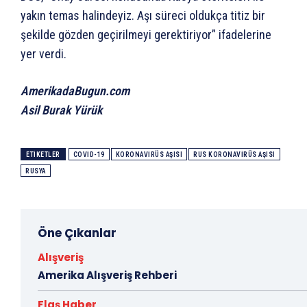
yakın temas halindeyiz. Aşı süreci oldukça titiz bir
şekilde gözden geçirilmeyi gerektiriyor” ifadelerine
yer verdi.
AmerikadaBugun.com
Asil Burak Yürük
ETIKETLER
COVID-19
KORONAVIRÜS AŞISI
RUS KORONAVIRÜS AŞISI
RUSYA
Öne Çıkanlar
Alışveriş
Amerika Alışveriş Rehberi
Flaş Haber