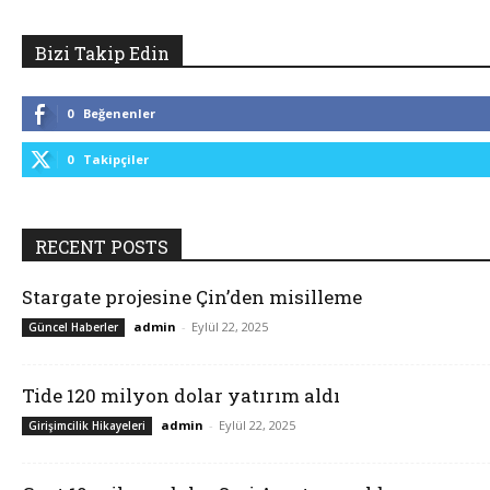
Bizi Takip Edin
0
Beğenenler
0
Takipçiler
RECENT POSTS
Stargate projesine Çin’den misilleme
admin
-
Eylül 22, 2025
Güncel Haberler
Tide 120 milyon dolar yatırım aldı
admin
-
Eylül 22, 2025
Girişimcilik Hikayeleri