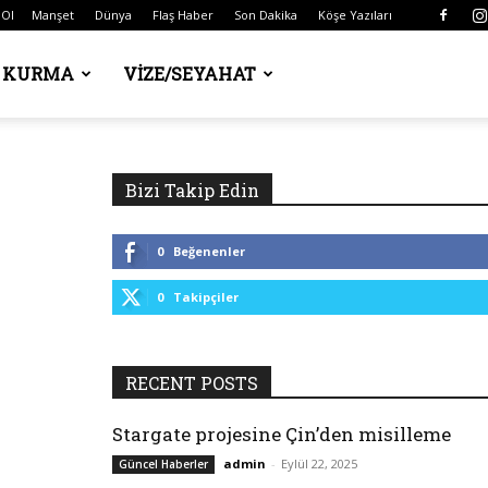
 Ol
Manşet
Dünya
Flaş Haber
Son Dakika
Köşe Yazıları
Ş KURMA
VIZE/SEYAHAT
Bizi Takip Edin
0
Beğenenler
0
Takipçiler
RECENT POSTS
Stargate projesine Çin’den misilleme
admin
-
Eylül 22, 2025
Güncel Haberler