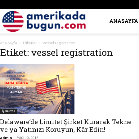
Amerika’da
ANASAYFA
Ana Sayfa
Etiketler
Vessel registration
Bugün
Etiket: vessel registration
İş Kurma
Delaware’de Limitet Şirket Kurarak Tekne
ve ya Yatınızı Koruyun, Kâr Edin!
admin
-
Eylül 10, 2016