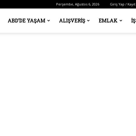
Perşembe, Ağustos 6, 2026
Giriş Yap / Kayıt
ABD’DE YAŞAM
ALIŞVERIŞ
EMLAK
İ