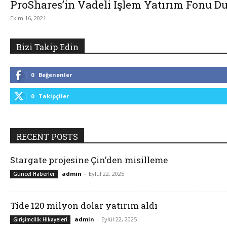
ProShares’in Vadeli İşlem Yatırım Fonu D
Ekim 16, 2021
Bizi Takip Edin
0
Beğenenler
0
Takipçiler
RECENT POSTS
Stargate projesine Çin’den misilleme
admin
-
Eylül 22, 2025
Güncel Haberler
Tide 120 milyon dolar yatırım aldı
admin
-
Eylül 22, 2025
Girişimcilik Hikayeleri