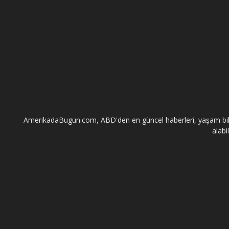
AmerikadaBugun.com, ABD'den en güncel haberleri, yaşam bilgileri
alabi