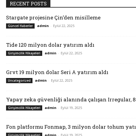
RECENT POSTS
Stargate projesine Çin’den misilleme
admin
-
Eylül 22, 2025
Güncel Haberler
Tide 120 milyon dolar yatırım aldı
admin
-
Eylül 22, 2025
Girişimcilik Hikayeleri
Grvt 19 milyon dolar Seri A yatırım aldı
admin
-
Eylül 22, 2025
Uncategorized
Yapay zeka güvenliği alanında çalışan Irregular, 
admin
-
Eylül 19, 2025
Girişimcilik Hikayeleri
Fon platformu Fonmap, 3 milyon dolar tohum yatı
admin
-
Eylül 19, 2025
Girişimcilik Hikayeleri