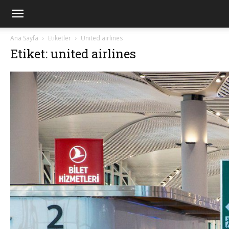
Ana Sayfa
Etiketler
United airlines
Etiket: united airlines