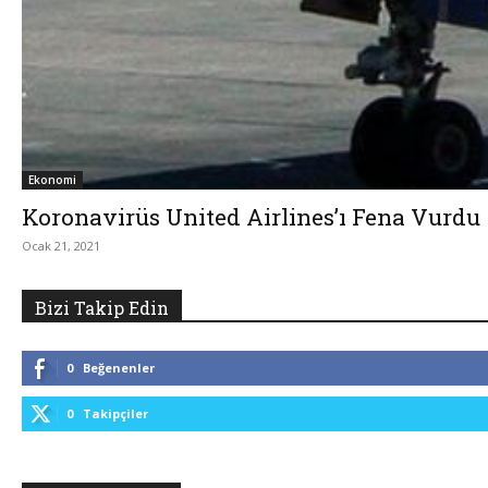
Ekonomi
Koronavirüs United Airlines’ı Fena Vurdu
Ocak 21, 2021
Bizi Takip Edin
0
Beğenenler
0
Takipçiler