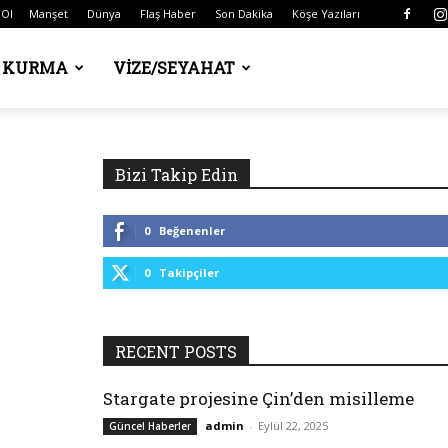
 Ol
Manşet
Dünya
Flaş Haber
Son Dakika
Köşe Yazıları
Ş KURMA
VIZE/SEYAHAT
Bizi Takip Edin
0
Beğenenler
0
Takipçiler
RECENT POSTS
Stargate projesine Çin’den misilleme
admin
-
Eylül 22, 2025
Güncel Haberler