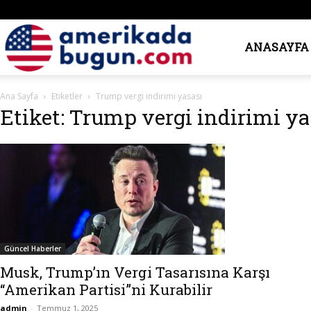
Amerika’da
ANASAYFA
Ana Sayfa
Etiketler
Trump vergi indirimi yasası
Bugün
Etiket: Trump vergi indirimi ya
Güncel Haberler
Musk, Trump’ın Vergi Tasarısına Karşı
“Amerikan Partisi”ni Kurabilir
admin
-
Temmuz 1, 2025