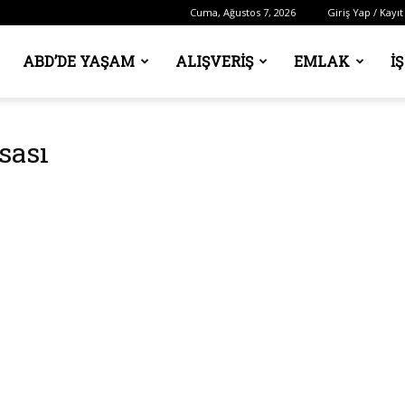
Cuma, Ağustos 7, 2026
Giriş Yap / Kayıt
ABD’DE YAŞAM
ALIŞVERIŞ
EMLAK
İ
sası