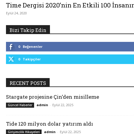
Time Dergisi 2020’nin En Etkili 100 İnsan
Eylül 24, 2020
Bizi Takip Edin
0
Beğenenler
0
Takipçiler
RECENT POSTS
Stargate projesine Çin’den misilleme
admin
-
Eylül 22, 2025
Güncel Haberler
Tide 120 milyon dolar yatırım aldı
admin
-
Eylül 22, 2025
Girişimcilik Hikayeleri