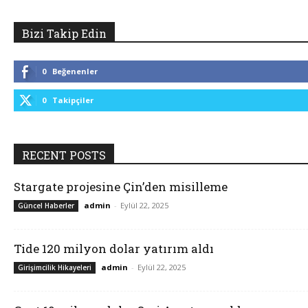
Bizi Takip Edin
0
Beğenenler
0
Takipçiler
RECENT POSTS
Stargate projesine Çin’den misilleme
admin
-
Eylül 22, 2025
Güncel Haberler
Tide 120 milyon dolar yatırım aldı
admin
-
Eylül 22, 2025
Girişimcilik Hikayeleri