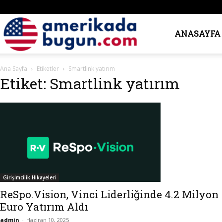
Amerika’da
ANASAYFA
Ana Sayfa
Etiketler
Smartlink yatırım
Bugün
Etiket: Smartlink yatırım
Girişimcilik Hikayeleri
ReSpo.Vision, Vinci Liderliğinde 4.2 Milyon
Euro Yatırım Aldı
admin
-
Haziran 10, 2025