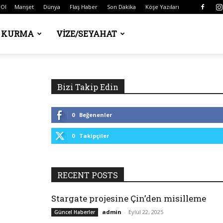
 Ol
Manşet
Dünya
Flaş Haber
Son Dakika
Köşe Yazıları
Ş KURMA
VIZE/SEYAHAT
Bizi Takip Edin
0
Beğenenler
0
Takipçiler
RECENT POSTS
Stargate projesine Çin’den misilleme
admin
-
Eylül 22, 2025
Güncel Haberler