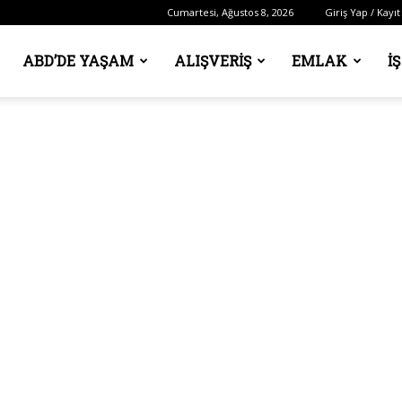
Cumartesi, Ağustos 8, 2026
Giriş Yap / Kayıt
ABD’DE YAŞAM
ALIŞVERIŞ
EMLAK
İ