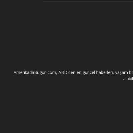
AmerikadaBugun.com, ABD'den en güncel haberleri, yaşam bilgileri
alabi