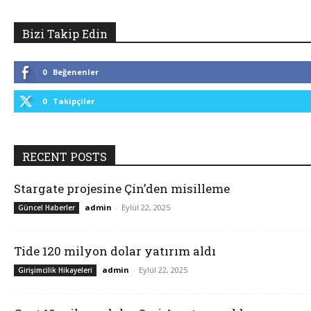
Bizi Takip Edin
0
Beğenenler
0
Takipçiler
RECENT POSTS
Stargate projesine Çin’den misilleme
admin
-
Eylül 22, 2025
Güncel Haberler
Tide 120 milyon dolar yatırım aldı
admin
-
Eylül 22, 2025
Girişimcilik Hikayeleri