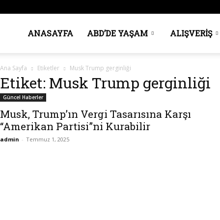
Amerika’da
ANASAYFA
ABD’DE YAŞAM
ALIŞVERIŞ
Ana Sayfa
Etiketler
Musk Trump gerginliği
Bugün
Etiket: Musk Trump gerginliği
Güncel Haberler
Musk, Trump’ın Vergi Tasarısına Karşı
“Amerikan Partisi”ni Kurabilir
admin
-
Temmuz 1, 2025