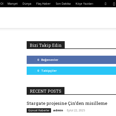
 Ol
Manşet
Dünya
Flaş Haber
Son Dakika
Köşe Yazıları
Bizi Takip Edin
0
Beğenenler
0
Takipçiler
RECENT POSTS
Stargate projesine Çin’den misilleme
admin
-
Eylül 22, 2025
Güncel Haberler