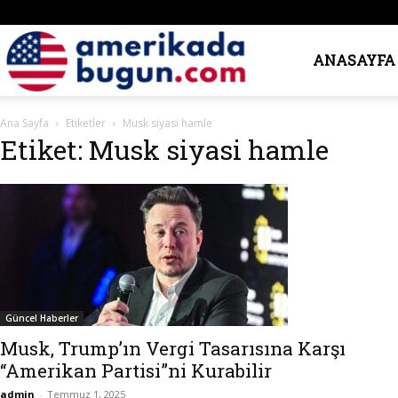
Amerika’da
ANASAYFA
Ana Sayfa
Etiketler
Musk siyasi hamle
Bugün
Etiket: Musk siyasi hamle
Güncel Haberler
Musk, Trump’ın Vergi Tasarısına Karşı
“Amerikan Partisi”ni Kurabilir
admin
-
Temmuz 1, 2025