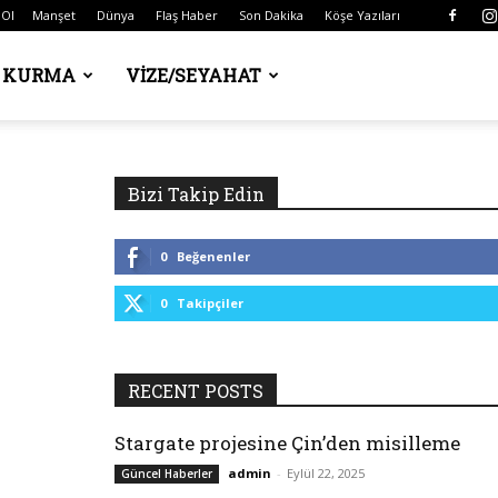
 Ol
Manşet
Dünya
Flaş Haber
Son Dakika
Köşe Yazıları
Ş KURMA
VIZE/SEYAHAT
Bizi Takip Edin
0
Beğenenler
0
Takipçiler
RECENT POSTS
Stargate projesine Çin’den misilleme
admin
-
Eylül 22, 2025
Güncel Haberler