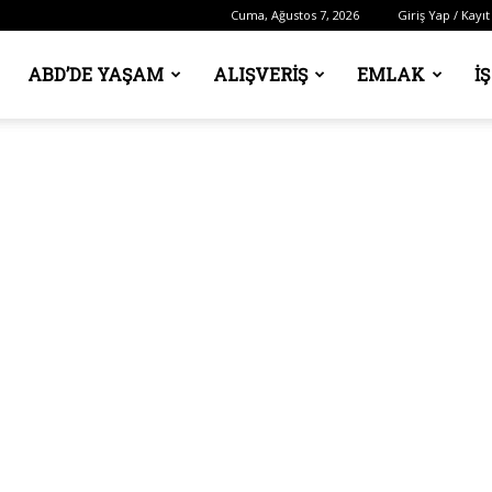
Cuma, Ağustos 7, 2026
Giriş Yap / Kayıt
ABD’DE YAŞAM
ALIŞVERIŞ
EMLAK
İ