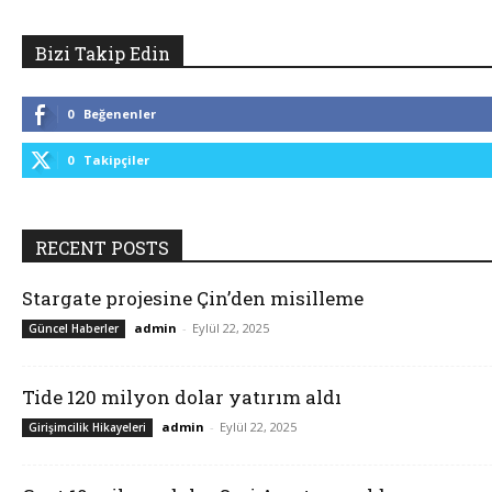
Bizi Takip Edin
0
Beğenenler
0
Takipçiler
RECENT POSTS
Stargate projesine Çin’den misilleme
admin
-
Eylül 22, 2025
Güncel Haberler
Tide 120 milyon dolar yatırım aldı
admin
-
Eylül 22, 2025
Girişimcilik Hikayeleri