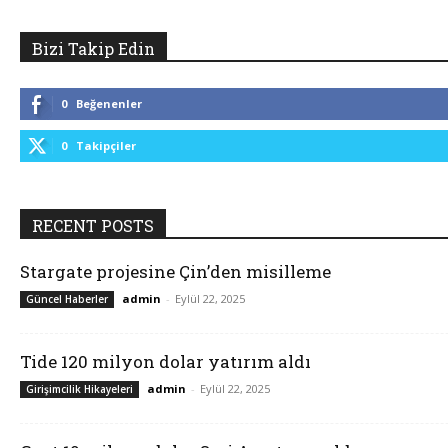
Bizi Takip Edin
0
Beğenenler
0
Takipçiler
RECENT POSTS
Stargate projesine Çin’den misilleme
admin
-
Eylül 22, 2025
Güncel Haberler
Tide 120 milyon dolar yatırım aldı
admin
-
Eylül 22, 2025
Girişimcilik Hikayeleri