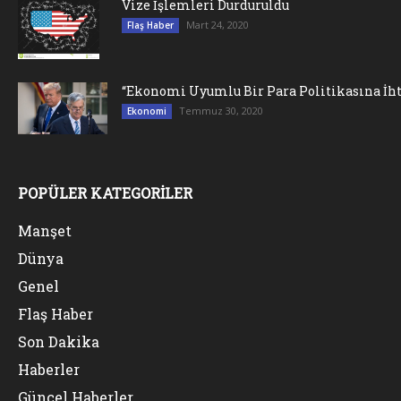
Vize İşlemleri Durduruldu
Mart 24, 2020
Flaş Haber
“Ekonomi Uyumlu Bir Para Politikasına İht
Temmuz 30, 2020
Ekonomi
POPÜLER KATEGORİLER
Manşet
Dünya
Genel
Flaş Haber
Son Dakika
Haberler
Güncel Haberler