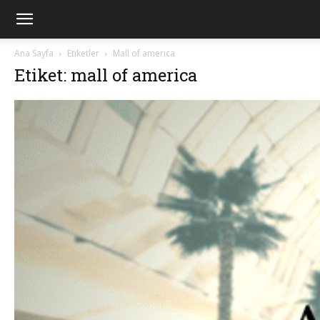
Ana Sayfa
Etiketler
Mall of america
Etiket: mall of america