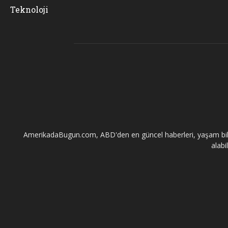
Teknoloji
AmerikadaBugun.com, ABD'den en güncel haberleri, yaşam bilgileri
alabi