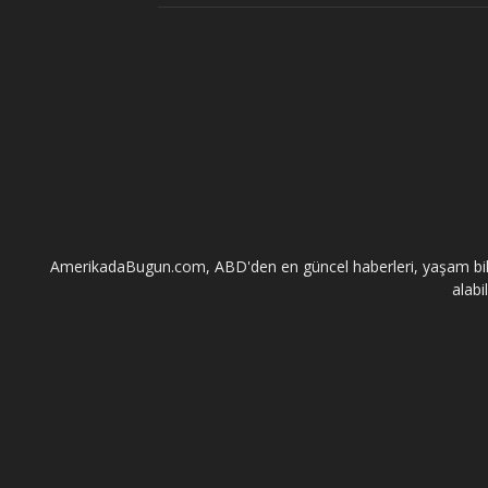
AmerikadaBugun.com, ABD'den en güncel haberleri, yaşam bilgileri
alabi