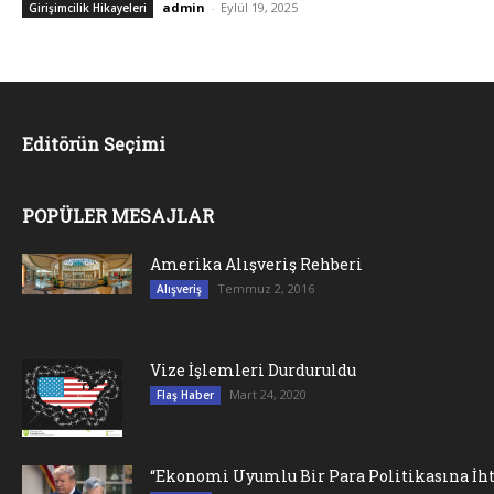
admin
-
Eylül 19, 2025
Girişimcilik Hikayeleri
Editörün Seçimi
POPÜLER MESAJLAR
Amerika Alışveriş Rehberi
Temmuz 2, 2016
Alışveriş
Vize İşlemleri Durduruldu
Mart 24, 2020
Flaş Haber
“Ekonomi Uyumlu Bir Para Politikasına İht