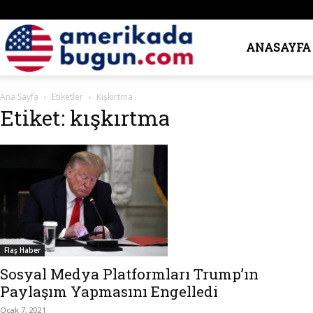
Amerika’da
ANASAYFA
Ana Sayfa
Etiketler
Kışkırtma
Bugün
Etiket: kışkırtma
Flaş Haber
Sosyal Medya Platformları Trump’ın
Paylaşım Yapmasını Engelledi
Ocak 7, 2021