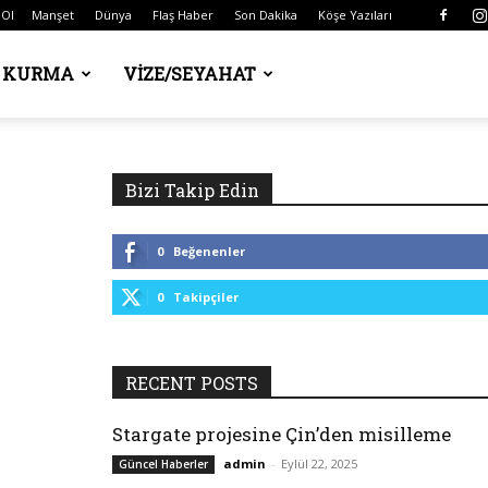
 Ol
Manşet
Dünya
Flaş Haber
Son Dakika
Köşe Yazıları
Ş KURMA
VIZE/SEYAHAT
Bizi Takip Edin
0
Beğenenler
0
Takipçiler
RECENT POSTS
Stargate projesine Çin’den misilleme
admin
-
Eylül 22, 2025
Güncel Haberler