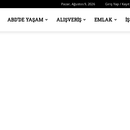
Pazar, Ağustos 9, 2026
Giriş Yap / Kayıt
ABD’DE YAŞAM
ALIŞVERIŞ
EMLAK
İ