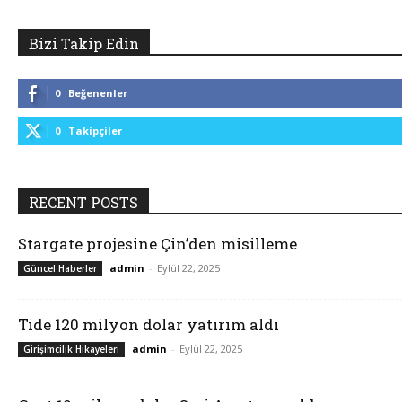
Bizi Takip Edin
0
Beğenenler
0
Takipçiler
RECENT POSTS
Stargate projesine Çin’den misilleme
admin
-
Eylül 22, 2025
Güncel Haberler
Tide 120 milyon dolar yatırım aldı
admin
-
Eylül 22, 2025
Girişimcilik Hikayeleri