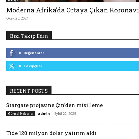
Moderna Afrika’da Ortaya Çıkan Koronavir
Ocak 26, 2021
Bizi Takip Edin
0
Beğenenler
0
Takipçiler
RECENT POSTS
Stargate projesine Çin’den misilleme
admin
-
Eylül 22, 2025
Güncel Haberler
Tide 120 milyon dolar yatırım aldı