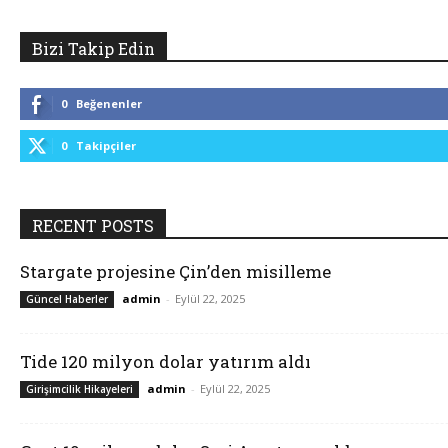
Bizi Takip Edin
0
Beğenenler
0
Takipçiler
RECENT POSTS
Stargate projesine Çin’den misilleme
admin
-
Eylül 22, 2025
Güncel Haberler
Tide 120 milyon dolar yatırım aldı
admin
-
Eylül 22, 2025
Girişimcilik Hikayeleri