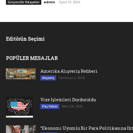
admin
-
Eylül 19, 2025
Girişimcilik Hikayeleri
Editörün Seçimi
POPÜLER MESAJLAR
Amerika Alışveriş Rehberi
Temmuz 2, 2016
Alışveriş
Vize İşlemleri Durduruldu
Mart 24, 2020
Flaş Haber
“Ekonomi Uyumlu Bir Para Politikasına İht