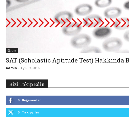
Eğitim
SAT (Scholastic Aptitude Test) Hakkında 
admin
-
Eylül 9, 2016
Bizi Takip Edin
0
Beğenenler
0
Takipçiler