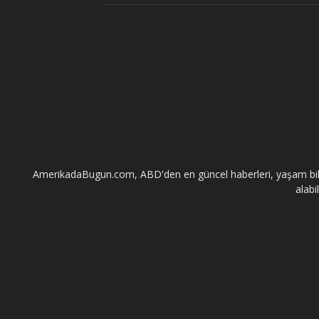
AmerikadaBugun.com, ABD'den en güncel haberleri, yaşam bilgileri
alabi