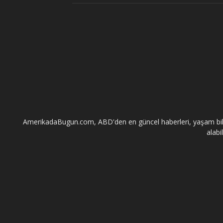
AmerikadaBugun.com, ABD'den en güncel haberleri, yaşam bilgileri
alabi