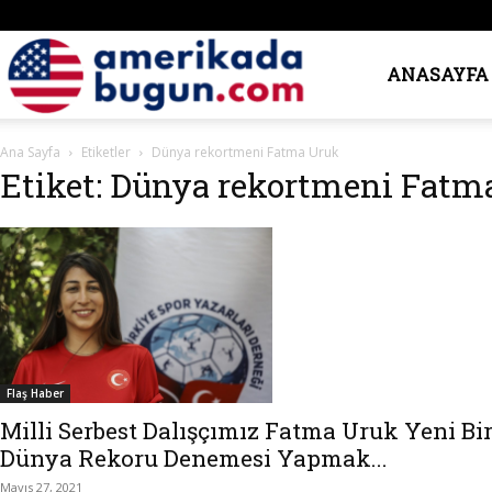
Amerika’da
ANASAYFA
Ana Sayfa
Etiketler
Dünya rekortmeni Fatma Uruk
Bugün
Etiket: Dünya rekortmeni Fatm
Flaş Haber
Milli Serbest Dalışçımız Fatma Uruk Yeni Bi
Dünya Rekoru Denemesi Yapmak...
Mayıs 27, 2021