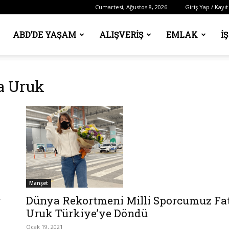
Cumartesi, Ağustos 8, 2026
Giriş Yap / Kayıt
ABD’DE YAŞAM
ALIŞVERIŞ
EMLAK
İ
a Uruk
Manşet
Dünya Rekortmeni Milli Sporcumuz F
r
Uruk Türkiye’ye Döndü
Ocak 19, 2021