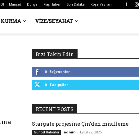
 Ol
Manşet
Dünya
Flaş Haber
Son Dakika
Köşe Yazıları
Ş KURMA
VIZE/SEYAHAT
Bizi Takip Edin
0
Beğenenler
0
Takipçiler
RECENT POSTS
atma
Stargate projesine Çin’den misilleme
admin
-
Eylül 22, 2025
Güncel Haberler