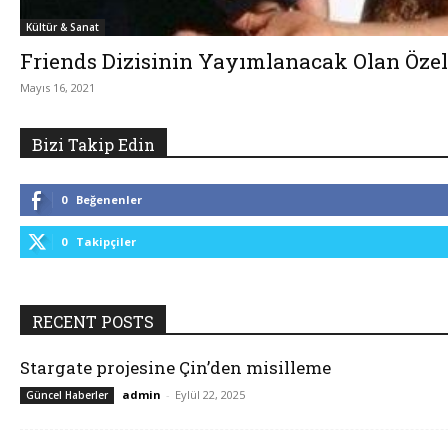
Kültür & Sanat
Friends Dizisinin Yayımlanacak Olan Öze
Mayıs 16, 2021
Bizi Takip Edin
0
Beğenenler
0
Takipçiler
RECENT POSTS
Stargate projesine Çin’den misilleme
admin
-
Eylül 22, 2025
Güncel Haberler