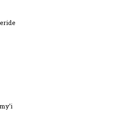
Geride
my’i