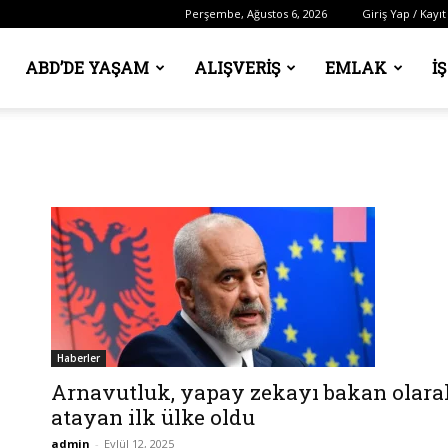
Perşembe, Ağustos 6, 2026
Giriş Yap / Kayıt
ABD’DE YAŞAM
ALIŞVERIŞ
EMLAK
İ
Haberler
Arnavutluk, yapay zekayı bakan olara
atayan ilk ülke oldu
admin
-
Eylül 12, 2025