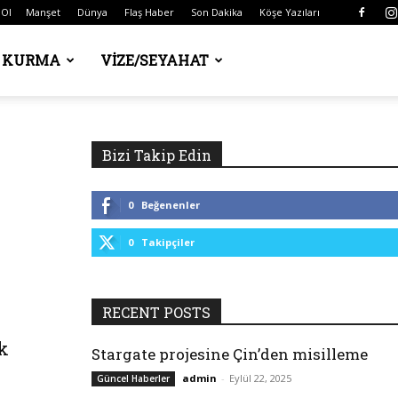
 Ol
Manşet
Dünya
Flaş Haber
Son Dakika
Köşe Yazıları
Ş KURMA
VIZE/SEYAHAT
Bizi Takip Edin
0
Beğenenler
0
Takipçiler
RECENT POSTS
k
Stargate projesine Çin’den misilleme
admin
-
Eylül 22, 2025
Güncel Haberler