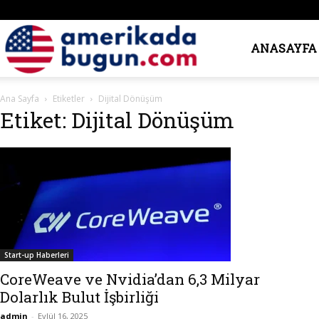
Amerika’da
ANASAYFA
Ana Sayfa
Etiketler
Dijital Dönüşüm
Bugün
Etiket: Dijital Dönüşüm
Start-up Haberleri
CoreWeave ve Nvidia’dan 6,3 Milyar
Dolarlık Bulut İşbirliği
admin
-
Eylül 16, 2025