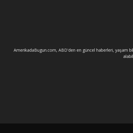
AmerikadaBugun.com, ABD'den en güncel haberleri, yaşam bilgileri
alabi