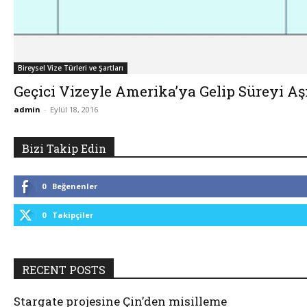
Bireysel Vize Türleri ve Şartları
Geçici Vizeyle Amerika’ya Gelip Süreyi A
admin
-
Eylül 18, 2016
Bizi Takip Edin
0
Beğenenler
0
Takipçiler
RECENT POSTS
Stargate projesine Çin’den misilleme