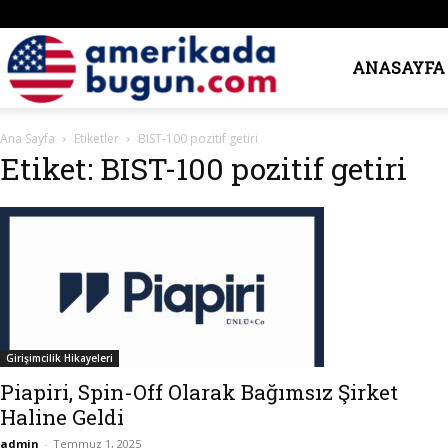
Amerika’da
ANASAYFA
Ana Sayfa
Etiketler
BIST-100 pozitif getiri
Bugün
Etiket: BIST-100 pozitif getiri
Girişimcilik Hikayeleri
Piapiri, Spin-Off Olarak Bağımsız Şirket
Haline Geldi
admin
-
Temmuz 1, 2025