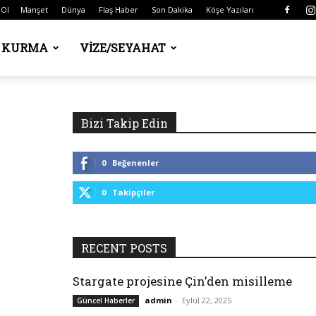
 Ol
Manşet
Dünya
Flaş Haber
Son Dakika
Köşe Yazıları
Ş KURMA
VIZE/SEYAHAT
Bizi Takip Edin
0
Beğenenler
0
Takipçiler
RECENT POSTS
Stargate projesine Çin’den misilleme
admin
-
Eylül 22, 2025
Güncel Haberler