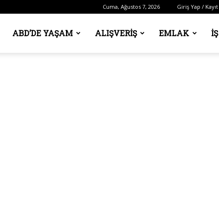
Cuma, Ağustos 7, 2026
Giriş Yap / Kayıt
ABD’DE YAŞAM
ALIŞVERIŞ
EMLAK
İ